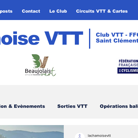
posts
Contact
Le Club
Circuits VTT & Cartes
oise VTT
Club VTT - FF
Saint Clément
tion & Evènements
Sorties VTT
Opérations bal
lachamoisevtt