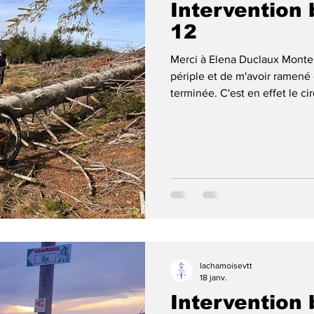
Intervention 
12
Merci à Elena Duclaux Monte
périple et de m'avoir ramené 
terminée. C'est en effet le cir
Beaujolais Vert et avec des
balisage, c'est bien dur ! De
parcours donc inévitablemen
Attention la descente de Che
débroussaillée. L'an dernier j'
lachamoisevtt
18 janv.
Intervention 