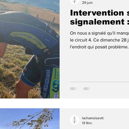
29 juin
Intervention 
signalement :
On nous a signalé qu'il manqu
le circuit 4. Ce dimanche 28 
l'endroit qui posait problème.
clôture. Celle-ci a été modifi
celui avec notre balise. La d
cette balise la météo était to
de la précédente intervention
intersect
lachamoisevtt
13 févr.