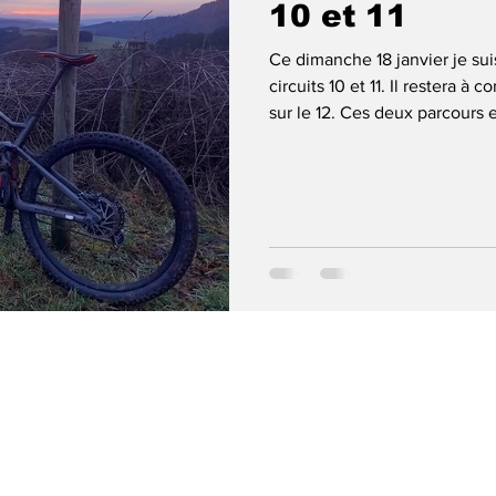
10 et 11
Ce dimanche 18 janvier je suis
circuits 10 et 11. Il restera à c
sur le 12. Ces deux parcours
revenir sur Grandris. J'ai pri
circuit 10 et sur sa partie co
d'arriver à la Pierre Plantée 
endroit. Il y avait une balise