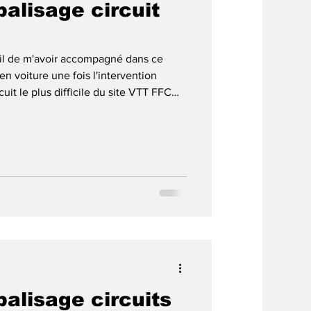
balisage circuit
il de m'avoir accompagné dans ce
en voiture une fois l'intervention
cuit le plus difficile du site VTT FFC
 chemins inondés, même sans sac de
 nombreuses intersections sur ce
t de nombreuses balises à changer.
z Odar n'a toujours pas été
avais forcé l
balisage circuits