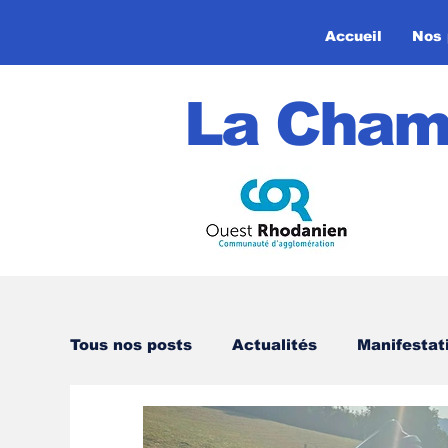
Accueil
Nos 
La Cham
Tous nos posts
Actualités
Manifesta
Circuits VTT
Strava