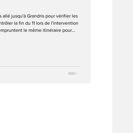
 allé jusqu'à Grandris pour vérifier les
ontrôler la fin du 11 lors de l'intervention
 empruntent le même itinéraire pour
ncipalement changé des balises sur le
mmune avec le 11. A noter : Avant
un poteau n'a pas été remis au bon
 tour de pays et seulement l'autocollant