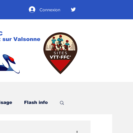
Connexion
C
 sur Valsonne
isage
Flash info