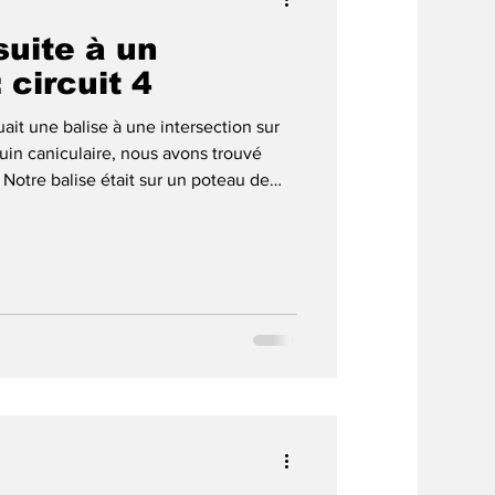
suite à un
 circuit 4
ait une balise à une intersection sur
juin caniculaire, nous avons trouvé
 Notre balise était sur un poteau de
ée et des poteaux ont été retirés. Dont
ernière fois que nous avions changé
ut autre. C'est le 20 janvier 2024 Lors
 il n'y avait pas de problème à cette