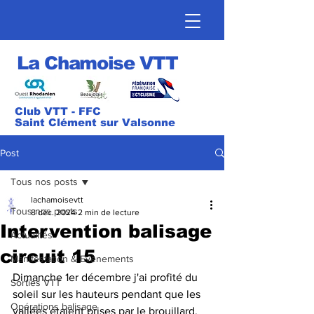
La Chamoise VTT
Club VTT - FFC
Saint Clément sur Valsonne
Post
Tous nos posts
lachamoisevtt
Tous nos posts
8 déc. 2024
2 min de lecture
Intervention balisage
Actualités
circuit 15
Manifestation & Evènements
Dimanche 1er décembre j'ai profité du 
Sorties VTT
soleil sur les hauteurs pendant que les 
Opérations balisage
vallées étaient prises par le brouillard. 