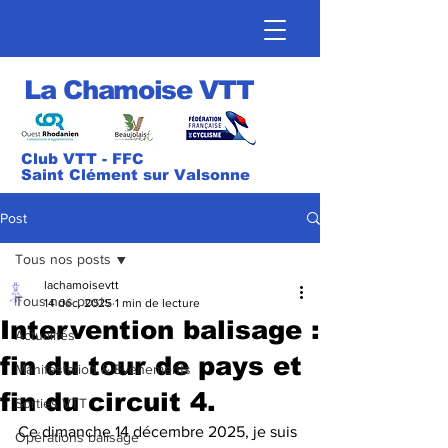
La Chamoise VTT
Club VTT - FFC
Saint Clément sur Valsonne
Post
Tous nos posts
lachamoisevtt
Tous nos posts
14 déc. 2025
1 min de lecture
Intervention balisage :
Actualités
fin du tour de pays et
Manifestation & Evènements
fin du circuit 4.
Sorties VTT
Ce dimanche 14 décembre 2025, je suis 
Opérations balisage