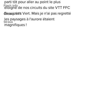
parti tôt pour aller au point le plus 
Flash info
éloigné de nos circuits du site VTT FFC 
Beaujolais Vert. Mais je n'ai pas regretté 
Circuits VTT
les paysages à l'aurore étaient 
Strava
magnifiques !