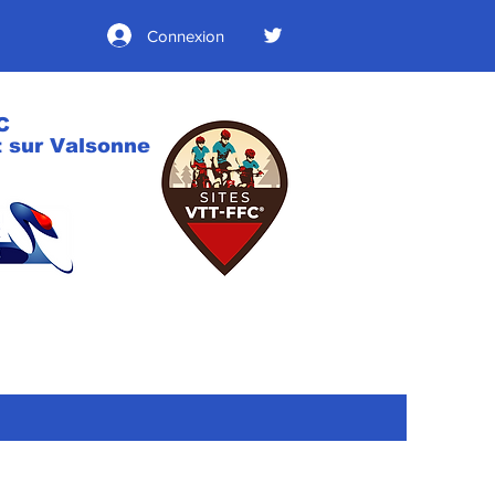
Connexion
C
 sur Valsonne