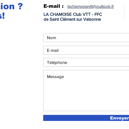
ion ?
E-mail :
lachamoisevtt@outlook.fr
!
LA CHAMOISE
Club VTT - FFC
de Saint Clément sur Valsonne
Envoyer