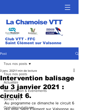
La Chamoise VTT
Club VTT - FFC
Saint Clément sur Valsonne
Post
Tous nos posts
3 janv. 2021
1 min de lecture
Tous nos posts
Intervention balisage
Actualités
du 3 janvier 2021 :
Manifestation & Evènements
circuit 6.
Sorties VTT
Au programme ce dimanche le circuit 6 
Opérations balisage
qui relie Saint Clément sur Valsonne au 