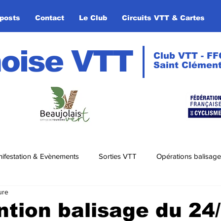
posts
Contact
Le Club
Circuits VTT & Cartes
oise VTT
Club VTT - FF
Saint Clément
ifestation & Evènements
Sorties VTT
Opérations balisage
ure
ntion balisage du 24