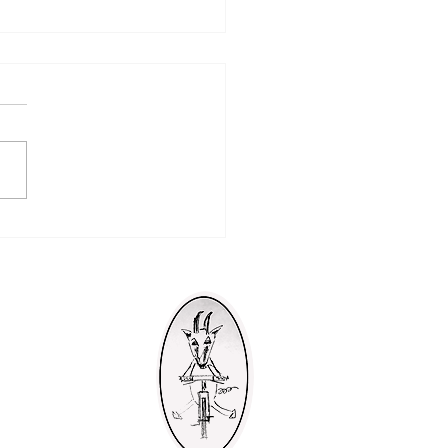
ervention balisage
uits 10 et 11
Accueil
Nos posts
Contact
Le Club