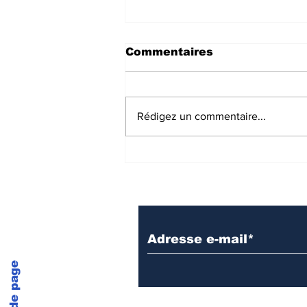
Commentaires
Rédigez un commentaire...
Intervention suite à un
signalement : circuit 4
S'inscrire sur notre list
Haut de page