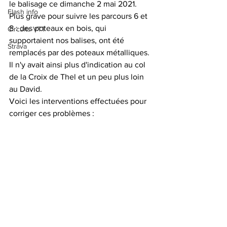
le balisage ce dimanche 2 mai 2021.
Flash info
Plus grave pour suivre les parcours 6 et 
8 : des poteaux en bois, qui 
Circuits VTT
supportaient nos balises, ont été 
Strava
remplacés par des poteaux métalliques. 
Il n'y avait ainsi plus d'indication au col 
de la Croix de Thel et un peu plus loin 
au David.
Voici les interventions effectuées pour 
corriger ces problèmes :