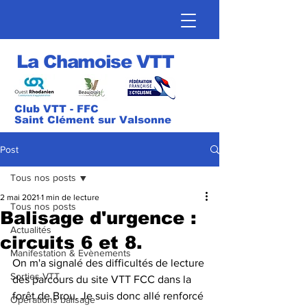
La Chamoise VTT
Club VTT - FFC
Saint Clément sur Valsonne
Post
Tous nos posts
2 mai 2021
1 min de lecture
Tous nos posts
Balisage d'urgence :
Actualités
circuits 6 et 8.
Manifestation & Evènements
On m'a signalé des difficultés de lecture 
Sorties VTT
des parcours du site VTT FCC dans la 
forêt de Brou. Je suis donc allé renforcé 
Opérations balisage