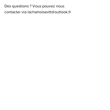
Des questions ? Vous pouvez nous 
contacter via lachamoisevtt@outlook.fr
Sportivement,
Damien Yvrai.
Voir tout
Posts récents