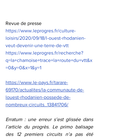
Revue de presse
https://www.leprogres.fr/culture-
loisirs/2020/09/18/l-ouest-rhodanien-
veut-devenir-une-terre-de-vtt
https://www.leprogres.fr/recherche?
q=la+chamoise+trace+la+route+du+vtt&x
=0&y=0&x=1&y=1
https://www.le-pays.fr/tarare-
69170/actualites/la-communaute-de-
louest-rhodanien-possede-de-
nombreux-circuits_13841706/
Erratum : une erreur s’est glissée dans 
l’article du progrès. Le primo balisage 
des 12 premiers circuits n’a pas été 