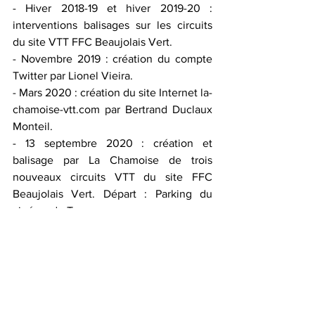
- Hiver 2018-19 et hiver 2019-20 : 
interventions balisages sur les circuits 
du site VTT FFC Beaujolais Vert.
- Novembre 2019 : création du compte 
Twitter par Lionel Vieira.
- Mars 2020 : création du site Internet la-
chamoise-vtt.com par Bertrand Duclaux 
Monteil. 
- 13 septembre 2020 : création et 
balisage par La Chamoise de trois 
nouveaux circuits VTT du site FFC 
Beaujolais Vert. Départ : Parking du 
cinéma de Tarare.
- Hiver 2020-21 : intervention balisages 
sur les circuits du site VTT FFC 
Beaujolais vert. Collaboration à la 
création des circuits 16 - 17 et 18 au 
départ d'Amplepuis. 
https://www.la-
chamoise-vtt.com/post/prochainement-