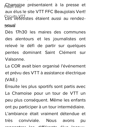
Chamoise présentaient à la presse et 
Flash info
aux élus le site VTT FFC Beaujolais Vert! 
Circuits VTT
Les vététistes étaient aussi au rendez-
vous!
Strava
Dès 17h30 les maires des communes 
des alentours et les journalistes ont 
relevé le défi de partir sur quelques 
pentes dominant Saint Clément sur 
Valsonne. 
La COR avait bien organisé l'événement 
et prévu des VTT à assistance électrique 
(VAE.)
Ensuite les plus sportifs sont partis avec 
La Chamoise pour un tour de VTT un 
peu plus conséquent. Même les enfants 
ont pu participer à un tour intermédiaire.
L'ambiance était vraiment détendue et 
très conviviale. Nous avons pu 