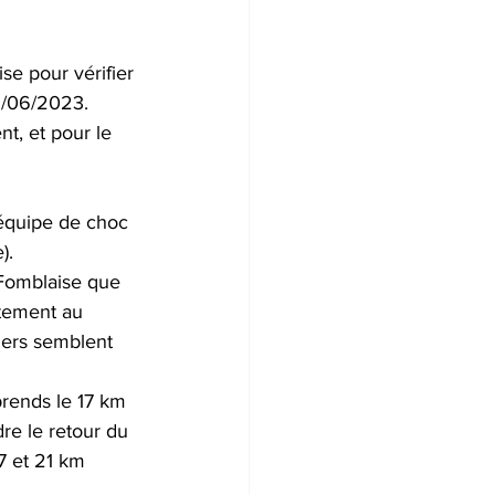
e pour vérifier 
11/06/2023.
t, et pour le 
'équipe de choc 
).
 Fomblaise que 
tement au 
iers semblent 
prends le 17 km 
e le retour du 
7 et 21 km 