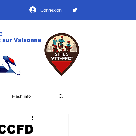
Connexion
C
 sur Valsonne
Flash info
 CCFD