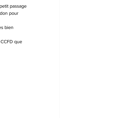
petit passage 
ndon pour 
ès bien 
du CCFD que 