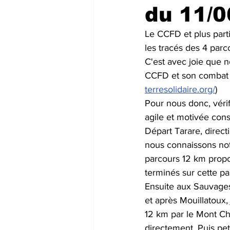
du 11/0
Le CCFD et plus part
les tracés des 4 parc
C'est avec joie que 
CCFD et son combat c
terresolidaire.org/
)  
Pour nous donc, vérif
agile et motivée const
Départ Tarare, direc
nous connaissons not
parcours 12 km propo
terminés sur cette pa
Ensuite aux Sauvages,
et après Mouillatoux
12 km par le Mont Che
directement. Puis peti