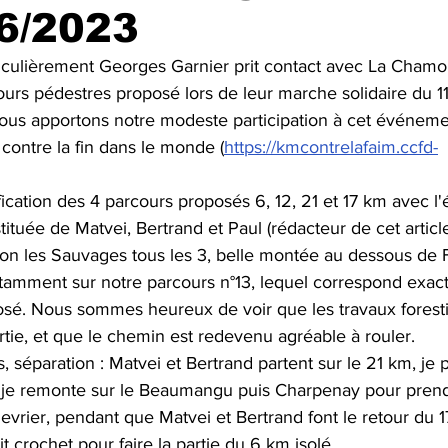
6/2023
iculièrement Georges Garnier prit contact avec La Chamois
ours pédestres proposé lors de leur marche solidaire du 
nous apportons notre modeste participation à cet événemen
ontre la fin dans le monde (
https://kmcontrelafaim.ccfd-
ication des 4 parcours proposés 6, 12, 21 et 17 km avec l
ituée de Matvei, Bertrand et Paul (rédacteur de cet article
tion les Sauvages tous les 3, belle montée au dessous de
amment sur notre parcours n°13, lequel correspond exac
sé. Nous sommes heureux de voir que les travaux forest
rtie, et que le chemin est redevenu agréable à rouler.
 séparation : Matvei et Bertrand partent sur le 21 km, je 
, je remonte sur le Beaumangu puis Charpenay pour prendr
vrier, pendant que Matvei et Bertrand font le retour du 1
t crochet pour faire la partie du 6 km isolé. 