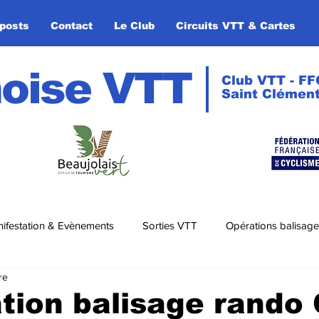
posts
Contact
Le Club
Circuits VTT & Cartes
oise VTT
Club VTT - FF
Saint Clément
ifestation & Evènements
Sorties VTT
Opérations balisage
re
ation balisage rando