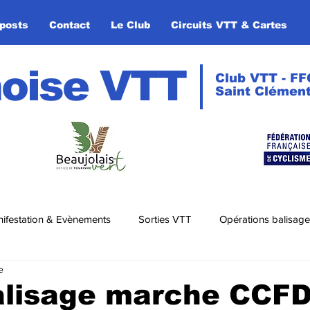
posts
Contact
Le Club
Circuits VTT & Cartes
oise VTT
Club VTT - FF
Saint Clément
ifestation & Evènements
Sorties VTT
Opérations balisage
e
alisage marche CCFD