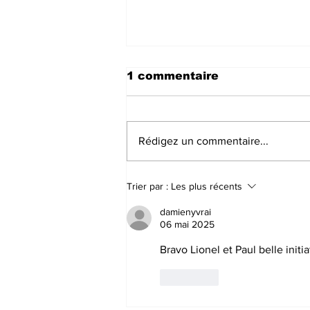
1 commentaire
Rédigez un commentaire...
Création des segments
Trier par :
Les plus récents
Strava des circuits du
site VTT FFC Beaujolais
damienyvrai
Vert.
06 mai 2025
Bravo Lionel et Paul belle initia
J'aime