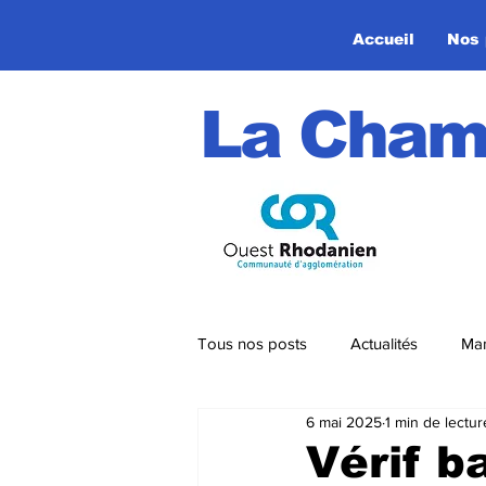
Accueil
Nos 
La Cham
Tous nos posts
Actualités
Man
6 mai 2025
1 min de lectur
Circuits VTT
Strava
Vérif b