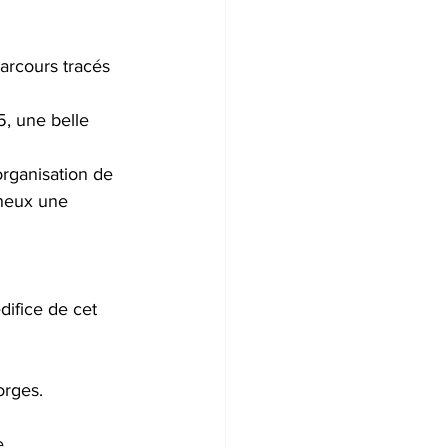
arcours tracés 
, une belle 
organisation de 
cheux une 
difice de cet 
orges.
.