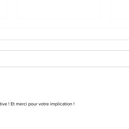
Intervention suite à un
Int
signalement : circuit 4
circ
tive ! Et merci pour votre implication !