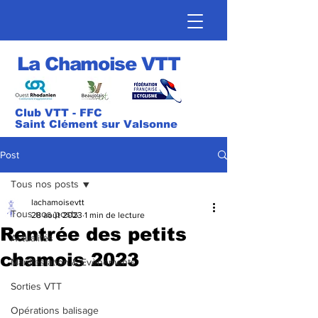
La Chamoise VTT
Club VTT - FFC
Saint Clément sur Valsonne
Post
Tous nos posts
lachamoisevtt
Tous nos posts
28 août 2023
1 min de lecture
Rentrée des petits
Actualités
chamois 2023
Manifestation & Evènements
Sorties VTT
Opérations balisage